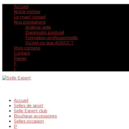
Accueil
Notre métier
Le mag’ conseil
Nos prestations
Analyse selle
Diagnostic postural
Formation professionnelle
Qu’est-ce que AOECC ?
Mon compte
Contact
Panier
F
I
Accueil
Selles de sport
Selle Expert club
Boutique accessoires
Selles occasion
P