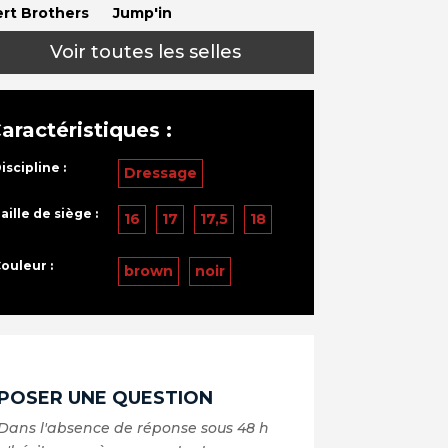
rt Brothers
Jump'in
Voir toutes les selles
aractéristiques :
iscipline :
Dressage
aille de siège :
16
17
17,5
18
ouleur :
brown
noir
POSER UNE QUESTION
Dans l'absence de réponse sous 48 h