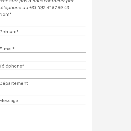
n'hésitez pas à nous contacter par
téléphone au +33 (0)2 41 67 59 43
Nom
*
Prénom
*
E-mail
*
Téléphone
*
Département
Message