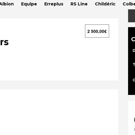
Albion
Equipe
Erreplus
RS Line
Childéric
Colbe
2 500,00
€
C
rs
D
T
C