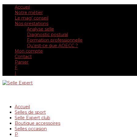
Accueil
Notre métier
Le mag’ conseil
Nos prestations
Analyse selle
Diagnostic postural
Formation professionnelle
Qu’est-ce que AOECC ?
Mon compte
Contact
Panier
F
I
Accueil
Selles de sport
Selle Expert club
Boutique accessoires
Selles occasion
P