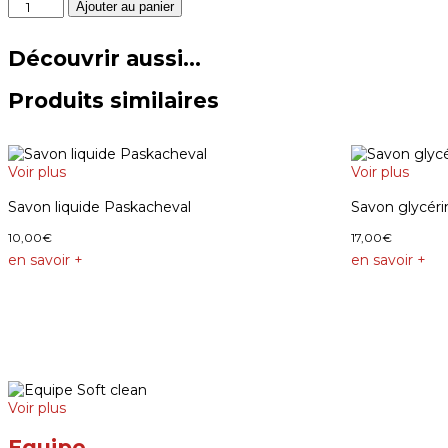
quantité
Ajouter au panier
de
Anatomic
Découvrir aussi...
Soft
Gel
Pad
Produits similaires
Acavallo
Voir plus
Voir plus
Savon liquide Paskacheval
Savon glycéri
10,00
€
17,00
€
en savoir +
en savoir +
Voir plus
Equipe