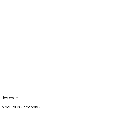
t les chocs.
n peu plus « arrondis ».