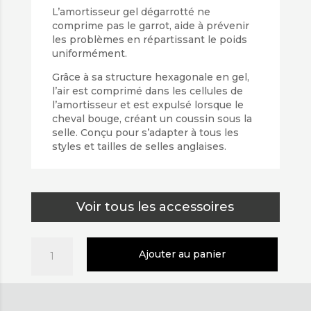
L’amortisseur gel dégarrotté ne
comprime pas le garrot, aide à prévenir
les problèmes en répartissant le poids
uniformément.
Grâce à sa structure hexagonale en gel,
l’air est comprimé dans les cellules de
l’amortisseur et est expulsé lorsque le
cheval bouge, créant un coussin sous la
selle. Conçu pour s’adapter à tous les
styles et tailles de selles anglaises.
Voir tous les accessoires
quantité
Ajouter au panier
de
Amortisseur
gel
Acavallo